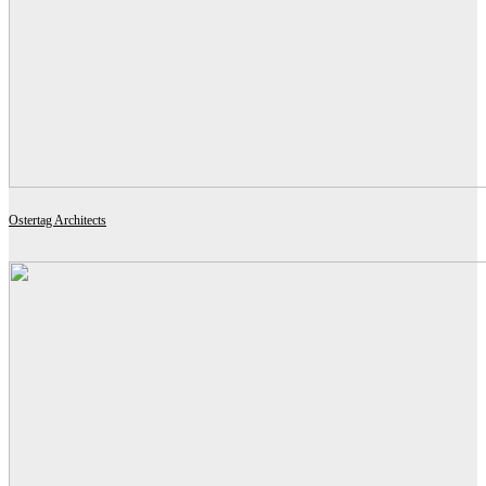
Ostertag Architects
BAHNHOF WATTENS TIROL