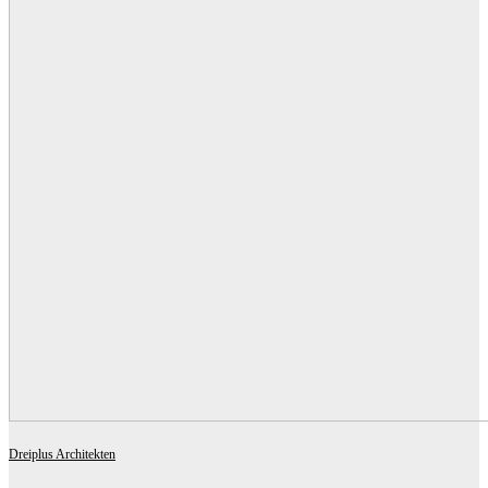
Dreiplus Architekten
BETRIEBSRESTAURANT WALTERS WIENER NEUDORF