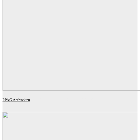
PPAG Architekten
VOLKSSCHULE LÄNGENFELDGASSE | WIEN