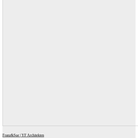
Franz&Sue | YF Architekten
BAUSTELLE U5 WIEN